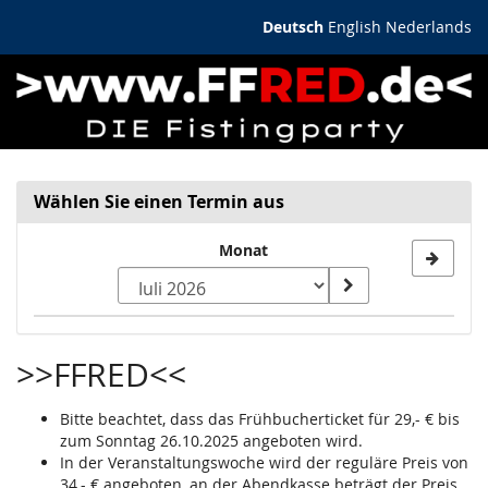
Zum
Deutsch
English
Nederlands
Haupt-
Inhalt
springen
Wählen Sie einen Termin aus
Monat
Kalender
>>FFRED<<
Bitte beachtet, dass das Frühbucherticket für 29,- € bis
zum Sonntag 26.10.2025 angeboten wird.
In der Veranstaltungswoche wird der reguläre Preis von
34,- € angeboten, an der Abendkasse beträgt der Preis